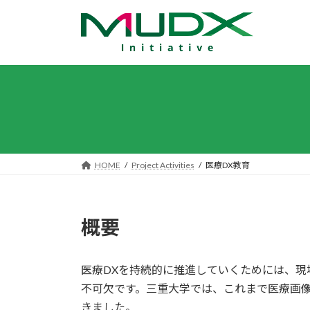
コ
ナ
ン
ビ
テ
ゲ
ン
ー
ツ
シ
へ
ョ
ス
ン
キ
に
ッ
移
プ
動
HOME
Project Activities
医療DX教育
概要
医療DXを持続的に推進していくためには、現
不可欠です。三重大学では、これまで医療画
きました。