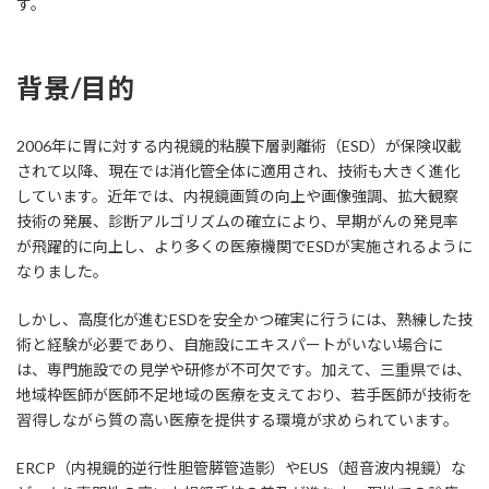
す。
背景
/目的
2006年に胃に対する内視鏡的粘膜下層剥離術（ESD）が保険収載
されて以降、現在では消化管全体に適用され、技術も大きく進化
しています。近年では、内視鏡画質の向上や画像強調、拡大観察
技術の発展、診断アルゴリズムの確立により、早期がんの発見率
が飛躍的に向上し、より多くの医療機関でESDが実施されるように
なりました。
しかし、高度化が進むESDを安全かつ確実に行うには、熟練した技
術と経験が必要であり、自施設にエキスパートがいない場合に
は、専門施設での見学や研修が不可欠です。加えて、三重県では、
地域枠医師が医師不足地域の医療を支えており、若手医師が技術を
習得しながら質の高い医療を提供する環境が求められています。
ERCP（内視鏡的逆行性胆管膵管造影）やEUS（超音波内視鏡）な