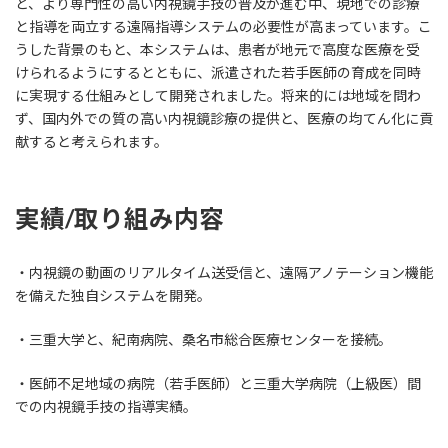
ど、より専門性の高い内視鏡手技の普及が進む中、現地での診療
と指導を両立する遠隔指導システムの必要性が高まっています。こ
うした背景のもと、本システムは、患者が地元で高度な医療を受
けられるようにするとともに、派遣された若手医師の育成を同時
に実現する仕組みとして開発されました。将来的には地域を問わ
ず、国内外での質の高い内視鏡診療の提供と、医療の均てん化に貢
献すると考えられます。
実績
/
取り組み内容
・内視鏡の動画のリアルタイム送受信と、遠隔アノテーション機能
を備えた独自システムを開発。
・三重大学と、紀南病院、桑名市総合医療センターを接続。
・医師不足地域の病院（若手医師）と三重大学病院（上級医）間
での内視鏡手技の指導実績。