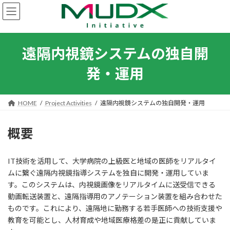
コ
ナ
ン
ビ
テ
ゲ
ン
ー
ツ
シ
遠隔内視鏡システムの独自開
へ
ョ
ス
ン
発・運用
キ
に
ッ
移
プ
動
HOME
Project Activities
遠隔内視鏡システムの独自開発・運用
概要
IT技術を活用して、大学病院の上級医と地域の医師をリアルタイ
ムに繋ぐ遠隔内視鏡指導システムを独自に開発・運用していま
す。このシステムは、内視鏡画像をリアルタイムに送受信できる
動画転送装置と、遠隔指導用のアノテーション装置を組み合わせた
ものです。これにより、遠隔地に勤務する若手医師への技術支援や
教育を可能とし、人材育成や地域医療格差の是正に貢献していま