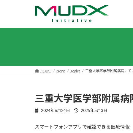
コ
ナ
ン
ビ
テ
ゲ
ン
ー
ツ
シ
へ
ョ
ス
ン
キ
に
ッ
移
プ
動
HOME
News
Topics
三重大学医学部附属病院にて
三重大学医学部附属病
最
2024年6月24日
2025年5月3日
終
更
スマートフォンアプリで確認できる医療情報
新