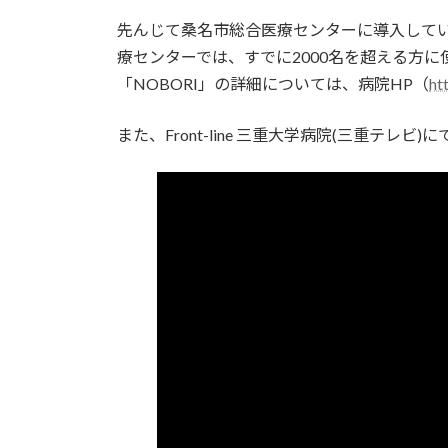
日
時
先んじて桑名市総合医療センターに導入してい
:
療センターでは、すでに2000名を超える方
「NOBORI」の詳細については、病院HP（
ht
また、Front-line 三重大学病院(三重テレ