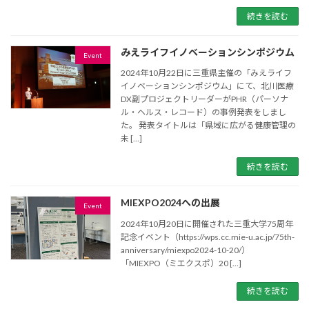
続きを読む
みえライフイノベーションシンポジウム
Event
2024年10月22日に三重県主催の「みえライフ
イノベーションシンポジウム」にて、北川医療
DX副プロジェクトリーダーがPHR（パーソナ
ル・ヘルス・レコード）の事例発表をしまし
た。 発表タイトルは「県域に広がる健康管理の
未 […]
続きを読む
MIEXPO2024への出展
Event
2024年10月20日に開催された三重大学75周年
記念イベント（https://wps.cc.mie-u.ac.jp/75th-
anniversary/miexpo2024-10-20/）
「MIEXPO（ミエクスポ）20 […]
続きを読む