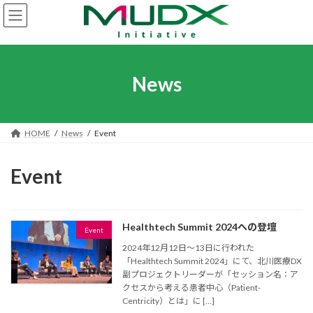
コ
ナ
ン
ビ
テ
ゲ
ン
ー
ツ
シ
へ
ョ
News
ス
ン
キ
に
ッ
移
プ
動
HOME
News
Event
Event
Healthtech Summit 2024への登壇
Event
2024年12月12日〜13日に行われた
「Healthtech Summit 2024」にて、北川医療DX
副プロジェクトリーダーが「セッション名：ア
クセスから考える患者中心（Patient-
Centricity）とは」に […]